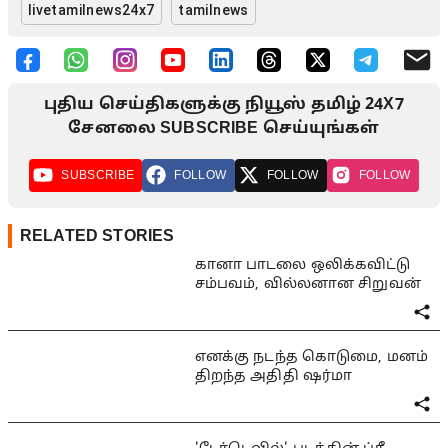
livetamilnews24x7
tamilnews
புதிய செய்திகளுக்கு நியூஸ் தமிழ் 24X7
சேனலை SUBSCRIBE செய்யுங்கள்
SUBSCRIBE
FOLLOW
FOLLOW
FOLLOW
RELATED STORIES
கானா பாடலை ஒலிக்கவிட்டு
சம்பவம், வில்லனான சிறுவன்
எனக்கு நடந்த கொடுமை, மனம்
திறந்த அதிதி ஷர்மா