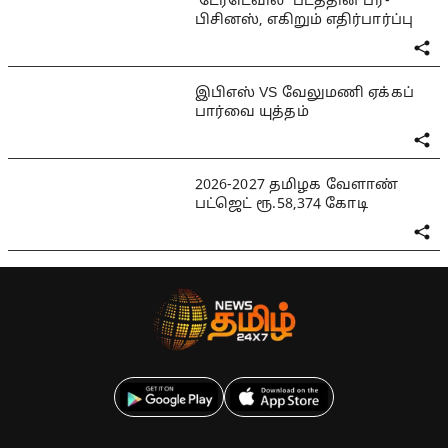
'டேர்டெவில்' படத்தின் ப்ரீ-
பிசினஸ், எகிறும் எதிர்பார்ப்பு
இபிஎஸ் VS வேலுமணி ஏக்கப்
பார்வை யுத்தம்
2026-2027 தமிழக வேளாண்
பட்ஜெட் ரூ.58,374 கோடி