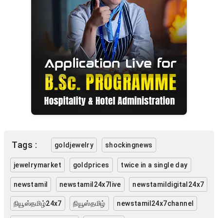
Tags :
goldjewelry
shockingnews
jewelrymarket
goldprices
twice in a single day
newstamil
newstamil24x7live
newstamildigital24x7
நியூஸ்தமிழ்24x7
நியூஸ்தமிழ்
newstamil24x7channel