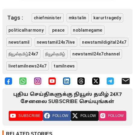
Tags :
chiefminister
mkstalin
karurtragedy
politicalharmony
peace
noblamegame
newstamil
newstamil24x7live
newstamildigital24x7
நியூஸ்தமிழ்24x7
நியூஸ்தமிழ்
newstamil24x7channel
livetamilnews24x7
tamilnews
புதிய செய்திகளுக்கு நியூஸ் தமிழ் 24X7
சேனலை SUBSCRIBE செய்யுங்கள்
SUBSCRIBE
FOLLOW
FOLLOW
FOLLOW
RELATED STORIES