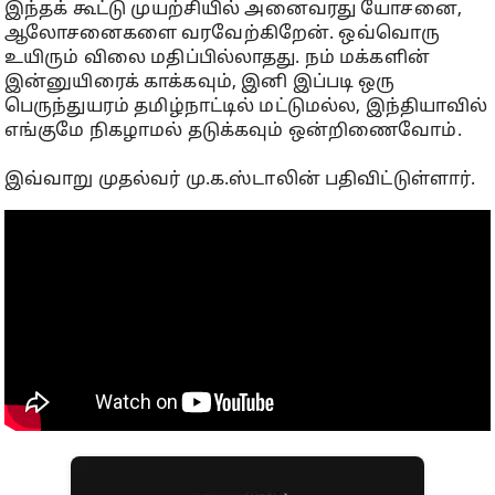
இந்தக் கூட்டு முயற்சியில் அனைவரது யோசனை,
ஆலோசனைகளை வரவேற்கிறேன். ஒவ்வொரு
உயிரும் விலை மதிப்பில்லாதது. நம் மக்களின்
இன்னுயிரைக் காக்கவும், இனி இப்படி ஒரு
பெருந்துயரம் தமிழ்நாட்டில் மட்டுமல்ல, இந்தியாவில்
எங்குமே நிகழாமல் தடுக்கவும் ஒன்றிணைவோம்.
இவ்வாறு முதல்வர் மு.க.ஸ்டாலின் பதிவிட்டுள்ளார்.