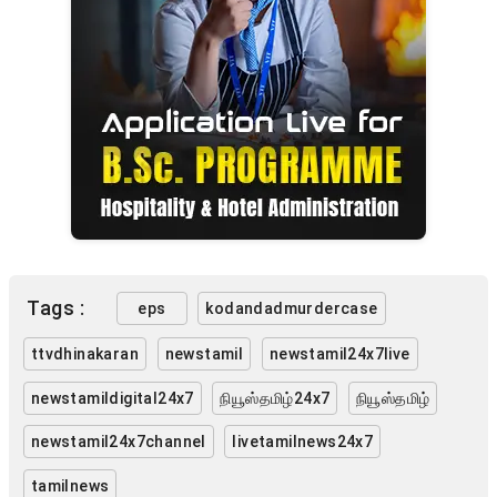
Tags :
eps
kodandadmurdercase
ttvdhinakaran
newstamil
newstamil24x7live
newstamildigital24x7
நியூஸ்தமிழ்24x7
நியூஸ்தமிழ்
newstamil24x7channel
livetamilnews24x7
tamilnews