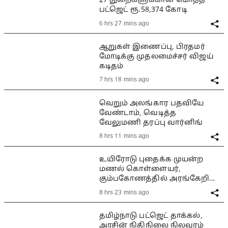
27 துறைகளுக்கான மொத்த
பட்ஜெட் ரூ.58,374 கோடி
6 hrs 27 mins ago
ஆறுகள் இணைப்பு, பிரதமர்
மோடிக்கு முதலமைச்சர் விஜய்
கடிதம்
7 hrs 18 mins ago
வெறும் அலங்கார பதவியே
வேண்டாம், வெடித்த
வேலுமணி தரப்பு வார்னிங்
8 hrs 11 mins ago
உயிரோடு புதைக்க முயன்ற
மணல் கொள்ளையர்,
கும்பகோணத்தில் அரங்கேறிய
பயங்கரம்
8 hrs 23 mins ago
தமிழ்நாடு பட்ஜெட் தாக்கல்,
அரசின் நிதிநிலை நிலவரம்