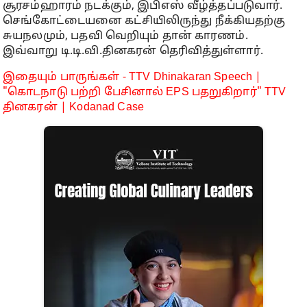
சூரசம்ஹாரம் நடக்கும், இபிஎஸ் வீழ்த்தப்படுவார்.
செங்கோட்டையனை கட்சியிலிருந்து நீக்கியதற்கு
சுயநலமும், பதவி வெறியும் தான் காரணம்.
இவ்வாறு டி.டி.வி.தினகரன் தெரிவித்துள்ளார்.
இதையும் பாருங்கள் - TTV Dhinakaran Speech |
"கொடநாடு பற்றி பேசினால் EPS பதறுகிறார்" TTV
தினகரன் | Kodanad Case