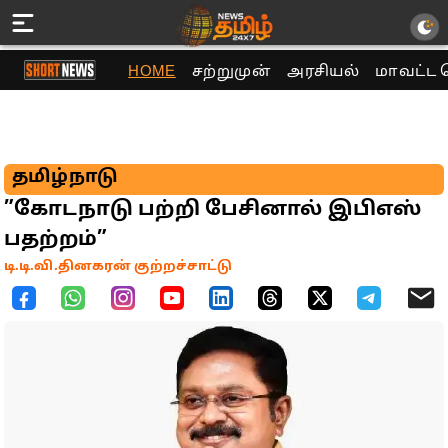
HOME
சற்றுமுன்
அரசியல்
மாவட்ட 
தமிழ்நாடு
”கோடநாடு பற்றி பேசினால் இபிஎஸ்
பதற்றம்”
டி.டி.வி.தினகரன் குற்றச்சாட்டு