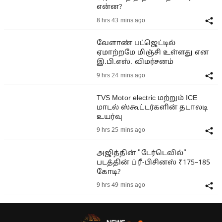
என்ன?
8 hrs 43 mins ago
வேளாண் பட்ஜெட்டில்
ஏமாற்றமே மிஞ்சி உள்ளது என
இ.பி.எஸ். விமர்சனம்
9 hrs 24 mins ago
TVS Motor electric மற்றும் ICE
மாடல் ஸ்கூட்டர்களின் தடாலடி
உயர்வு
9 hrs 25 mins ago
அஜித்தின் "டேர்டெவில்"
படத்தின் ப்ரீ-பிசினஸ் ₹175–185
கோடி?
9 hrs 49 mins ago