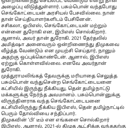
ஒன்றிணைந்து செயல்பட வேண்டும் என்று தான்
அழைப்பு விடுத்துள்ளார். பசும்பொன் வந்தபோது
செங்கோட்டையன் அரசியல் பேசவில்லை. நான்
தான் செய்தியாளர்களிடம் பேசினேன்.
சசிகலா, ஓபிஎஸ், செங்கோட்டையன் மற்றும்
என்னை துரோகி என, இபிஎஸ் சொல்கிறார்.
ஆனால், அவர் தான் துரோகி. 2021 தேர்தலில்
அமித்ஷா அனைவரும் ஒன்றிணைந்து திமுகவை
வீழ்த்த வேண்டும் என முயற்சி செய்தார், நானும்
அதற்கு ஒப்புக்கொண்டேன். ஆனால், இபிஎஸ்
ஏற்றுக் கொள்ளவில்லை. எனவே அவர்தான்
துரோகி.
முத்துராமலிங்கத் தேவருக்கு மரியாதை செலுத்த
பசும்பொன் வந்துசென்ற செங்கோட்டையனை
கட்சியில் இருந்து நீக்கியது, தென் தமிழ்நாட்டு
மக்களுக்கு நேர்ந்த அவமானம். பசும்பொன்னுக்கு
விருந்தினராக வந்த செங்கோட்டையனை
கட்சியிலிருந்து நீக்கிய இபிஎஸ், தென் தமிழ்நாட்டில்
பெரும் தோல்வியை சந்திப்பார்.
திமுகவின் ‘பி’ டீம் என எங்களை சொல்கிறார்
இபிஎஸ். ஆனால், 2021-ல் திமுக ஆட்சிக்கு வந்ததற்கு