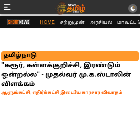
HOME
சற்றுமுன்
அரசியல்
மாவட்ட 
தமிழ்நாடு
"கரூர், கள்ளக்குறிச்சி, இரண்டும்
ஒன்றல்ல" - முதல்வர் மு.க.ஸ்டாலின்
விளக்கம்
ஆளுங்கட்சி, எதிர்க்கட்சி இடையே காரசார விவாதம்