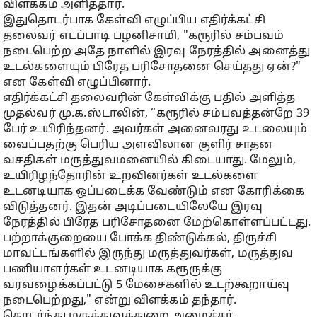
விளக்கம் அளித்தார்.
இதுதொடர்பாக கேள்வி எழுப்பிய எதிர்க்கட்சி
தலைவர் எடப்பாடி பழனிசாமி, "கரூரில் சம்பவம்
நடைபெற்ற அதே நாளில் இரவு நேரத்தில் அனைத்து
உடல்களையும் பிரேத பரிசோதனை செய்தது ஏன்?"
என கேள்வி எழுப்பினார்.
எதிர்க்கட்சி தலைவரின் கேள்விக்கு பதில் அளித்த
முதல்வர் மு.க.ஸ்டாலின், “கரூரில் சம்பவத்தன்றே 39
பேர் உயிரிந்தனர். அவர்கள் அனைவரது உடலையும்
வைப்பதற்கு பெரிய அளவிலான குளிர் சாதன
வசதிகள் மருத்துவமனையில் கிடையாது. மேலும்,
உயிரிழந்தோரின் உறவினர்கள் உடல்களை
உடனடியாக ஒப்படைக்க வேண்டும் என கோரிக்கை
விடுத்தனர். இதன் அடிப்படையிலேயே இரவு
நேரத்தில் பிரேத பரிசோதனை மேற்கொள்ளப்பட்டது.
பற்றாக்குறையை போக்க திண்டுக்கல், திருச்சி
மாவட்டங்களில் இருந்து மருத்துவர்கள், மருத்துவ
பணியாளர்கள் உடனடியாக கரூருக்கு
வரவழைக்கப்பட்டு 5 மேசைகளில் உடற்கூறாய்வு
நடைபெற்றது," என்று விளக்கம் தந்தார்.
தொடர்ந்து மருத்துவத்துறை அமைச்சர்