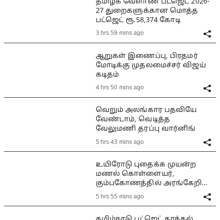
தமிழக வேளாண் பட்ஜெட் 2026-
27 துறைகளுக்கான மொத்த
பட்ஜெட் ரூ.58,374 கோடி
3 hrs 59 mins ago
ஆறுகள் இணைப்பு, பிரதமர்
மோடிக்கு முதலமைச்சர் விஜய்
கடிதம்
4 hrs 50 mins ago
வெறும் அலங்கார பதவியே
வேண்டாம், வெடித்த
வேலுமணி தரப்பு வார்னிங்
5 hrs 43 mins ago
உயிரோடு புதைக்க முயன்ற
மணல் கொள்ளையர்,
கும்பகோணத்தில் அரங்கேறிய
பயங்கரம்
5 hrs 55 mins ago
தமிழ்நாடு பட்ஜெட் தாக்கல்,