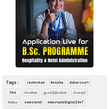
Tags :
ravimohan
kenisha
dubai court
fine
கெனிஷா
துபாய்நீதிமன்றம்
அபராதம்
சினிமா
newstamil
newstamildigital24x7