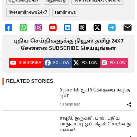
நியூஸ்தமிழ்24x7
நியூஸ்தமிழ்
newstamil24x7channel
livetamilnews24x7
tamilnews
புதிய செய்திகளுக்கு நியூஸ் தமிழ் 24X7
சேனலை SUBSCRIBE செய்யுங்கள்
SUBSCRIBE
FOLLOW
FOLLOW
FOLLOW
RELATED STORIES
3 நாளில் ரூ.18 கோடியை கடந்த
‘டிசி’
13 mins ago
சவுதி, துருக்கி, பாக். புதிய
பாதுகாப்பு ஒப்பந்தம் சொல்வது
என்ன?