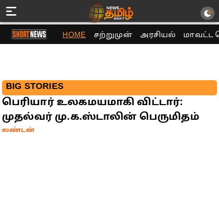
HOME
சற்றுமுன்
அரசியல்
மாவட்ட 
BIG STORIES
பெரியார் உலகமயமாகி விட்டார்:
முதல்வர் மு.க.ஸ்டாலின் பெருமிதம்
லண்டன்