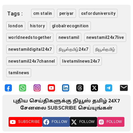
Tags :
cm stalin
periyar
oxforduniversity
london
history
globalrecognition
worldneedstogether
newstamil
newstamil24x7live
newstamildigital24x7
நியூஸ்தமிழ்24x7
நியூஸ்தமிழ்
newstamil24x7channel
livetamilnews24x7
tamilnews
புதிய செய்திகளுக்கு நியூஸ் தமிழ் 24X7
சேனலை SUBSCRIBE செய்யுங்கள்
SUBSCRIBE
FOLLOW
FOLLOW
FOLLOW