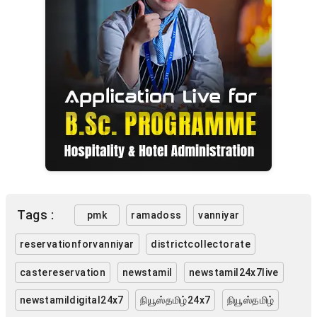
Tags :
pmk
ramadoss
vanniyar
reservationforvanniyar
districtcollectorate
castereservation
newstamil
newstamil24x7live
newstamildigital24x7
நியூஸ்தமிழ்24x7
நியூஸ்தமிழ்