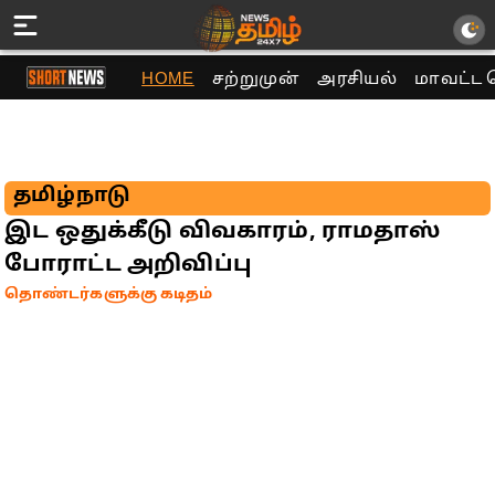
HOME
சற்றுமுன்
அரசியல்
மாவட்ட 
தமிழ்நாடு
இட ஒதுக்கீடு விவகாரம், ராமதாஸ்
போராட்ட அறிவிப்பு
தொண்டர்களுக்கு கடிதம்