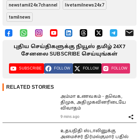
newstamil24x7channel
livetamilnews24x7
tamilnews
புதிய செய்திகளுக்கு நியூஸ் தமிழ் 24X7
சேனலை SUBSCRIBE செய்யுங்கள்
SUBSCRIBE
FOLLOW
FOLLOW
FOLLOW
RELATED STORIES
அம்மா உணவகம் - தவெக,
திமுக, அதிமுகவினரிடையே
விவாதம்
9 mins ago
உதயநிதி ஸ்டாலினுக்கு
அமைச்சர் நிர்மல்குமார் பதில்