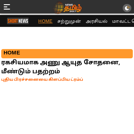
HOME
சற்றுமுன்
அரசியல்
மாவட்ட 
HOME
ரகசியமாக அணு ஆயுத சோதனை,
மீண்டும் பதற்றம்
புதிய பிரச்சனையை கிளப்பிய ட்ரம்ப்