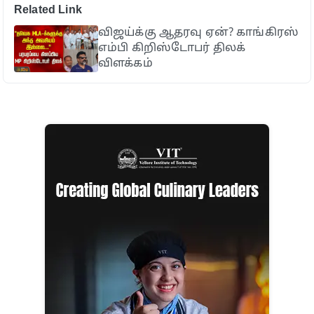
Related Link
விஜய்க்கு ஆதரவு ஏன்? காங்கிரஸ்
எம்பி கிறிஸ்டோபர் திலக்
விளக்கம்