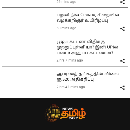
26 mins ago
பழனி நில மோசடி, சிறையில்
வழக்கறிஞர் உயிரிழப்பு
50 mins ago
பூஜ்ய கட்டண விதிக்கு
முற்றுப்புள்ளியா? இனி UPIல்
பணம் அனுப்ப கட்டணமா?
2 hrs 7 mins ago
ஆபரணத் தங்கத்தின் விலை
ரூ.520 அதிகரிப்பு
2 hrs 42 mins ago