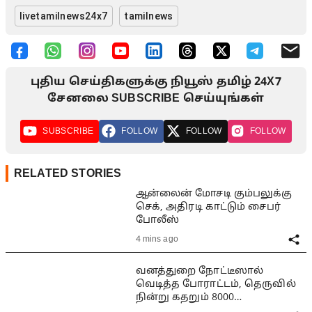
livetamilnews24x7
tamilnews
புதிய செய்திகளுக்கு நியூஸ் தமிழ் 24X7
சேனலை SUBSCRIBE செய்யுங்கள்
SUBSCRIBE
FOLLOW
FOLLOW
FOLLOW
RELATED STORIES
ஆன்லைன் மோசடி கும்பலுக்கு
செக், அதிரடி காட்டும் சைபர்
போலீஸ்
4 mins ago
வனத்துறை நோட்டீஸால்
வெடித்த போராட்டம், தெருவில்
நின்று கதறும் 8000
குடும்பங்கள்