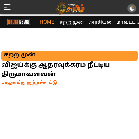
HOME
சற்றுமுன்
அரசியல்
மாவட்ட 
சற்றுமுன்
விஜய்க்கு ஆதரவுக்கரம் நீட்டிய
திருமாவளவன்
பாஜக மீது குற்றச்சாட்டு