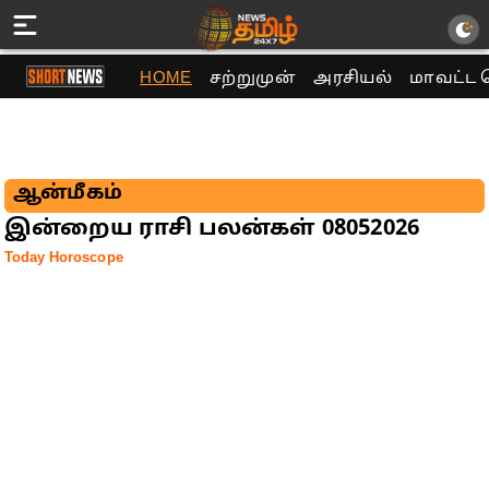
HOME
சற்றுமுன்
அரசியல்
மாவட்ட 
ஆன்மீகம்
இன்றைய ராசி பலன்கள் 08052026
Today Horoscope