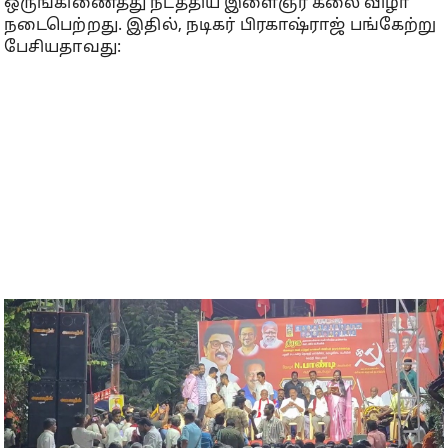
ஒருங்கிணைத்து நடத்திய இளைஞர் கலை விழா
நடைபெற்றது. இதில், நடிகர் பிரகாஷ்ராஜ் பங்கேற்று
பேசியதாவது: