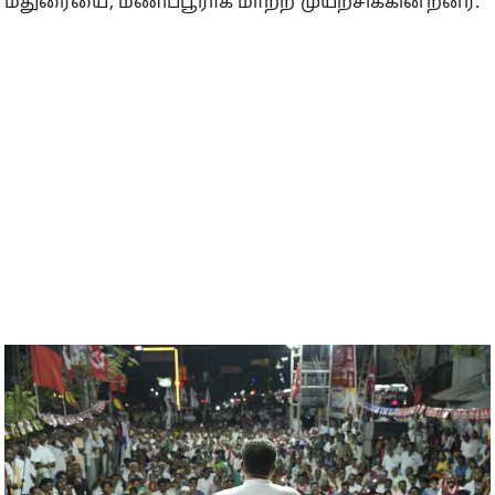
மதுரையை, மணிப்பூராக மாற்ற முயற்சிக்கின்றனர்.