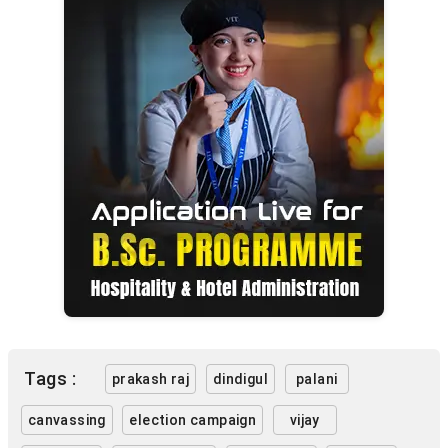
Tags :
prakash raj
dindigul
palani
canvassing
election campaign
vijay