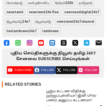
பிரகாஷ்ராஜ்
வாக்குசேகரிப்பு
தேர்தல்2026
தமிழ்நாடு
newstamil
newstamil24x7live
newstamildigital24x7
நியூஸ்தமிழ்24x7
நியூஸ்தமிழ்
newstamil24x7channel
livetamilnews24x7
tamilnews
புதிய செய்திகளுக்கு நியூஸ் தமிழ் 24X7
சேனலை SUBSCRIBE செய்யுங்கள்
SUBSCRIBE
FOLLOW
FOLLOW
FOLLOW
RELATED STORIES
பூஜ்ய கட்டண விதிக்கு
முற்றுப்புள்ளியா? இனி UPIல்
பணம் அனுப்ப கட்டணமா?