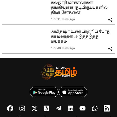
கல்லூரி மாணவர்கள்
தங்கியுள்ள குடியிருப்புகளில்
திடீர் சோதனை
1 hr 31 mins ago
அமித்ஷா உரையாற்றிய போது
காவலர்கள் அடுத்தடுத்து
மயக்கம்
1 hr 49 mins ago