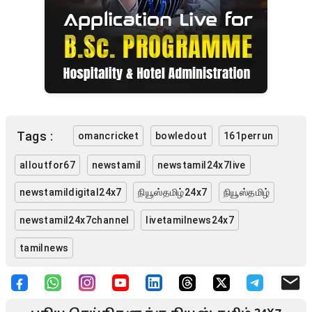
Tags :
omancricket
bowledout
161perrun
alloutfor67
newstamil
newstamil24x7live
newstamildigital24x7
நியூஸ்தமிழ்24x7
நியூஸ்தமிழ்
newstamil24x7channel
livetamilnews24x7
tamilnews