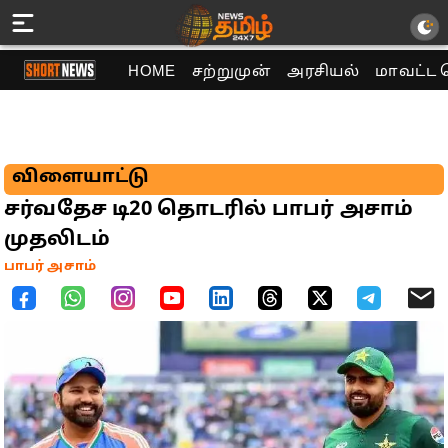
HOME
சற்றுமுன்
அரசியல்
மாவட்ட 
விளையாட்டு
சர்வதேச டி20 தொடரில் பாபர் அசாம்
முதலிடம்
பாபர் அசாம்