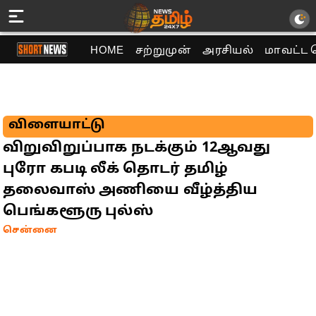
HOME
சற்றுமுன்
அரசியல்
மாவட்ட 
விளையாட்டு
விறுவிறுப்பாக நடக்கும் 12ஆவது
புரோ கபடி லீக் தொடர் தமிழ்
தலைவாஸ் அணியை வீழ்த்திய
பெங்களூரு புல்ஸ்
சென்னை