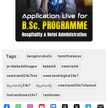
Tags :
bengalurubulls
tamilthalaivas
prokabaddileague
kabaddi
newstamil
newstamil24x7live
newstamildigital24x7
நியூஸ்தமிழ்24x7
நியூஸ்தமிழ்
newstamil24x7channel
livetamilnews24x7
tamilnews