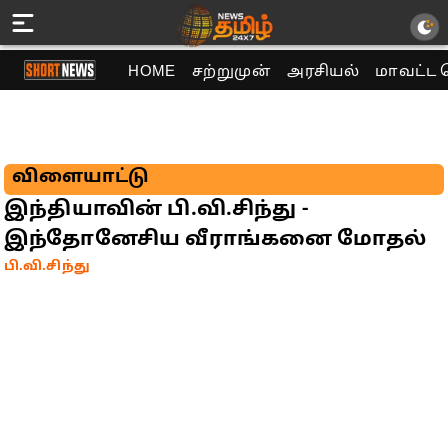
HOME
சற்றுமுன்
அரசியல்
மாவட்ட 
விளையாட்டு
இந்தியாவின் பி.வி.சிந்து -
இந்தோனேசிய வீராங்கனை மோதல்
பி.வி.சிந்து