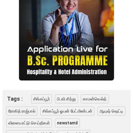
Tags :
சிங்கப்பூர்
பி.வி.சிந்து
காமன்வெல்த்
ரோகித் ராஜ்பால்
சிங்கப்பூர் ஓபன் பேட்மிண்டன்
ஆயுஷ் ஷெட்டி
விளையாட்டு செய்திகள்
newstamil