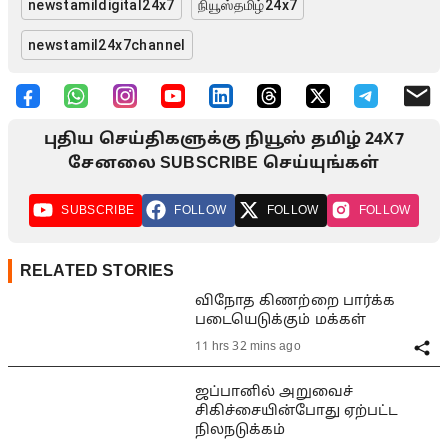
newstamildigital24x7
நியூஸ்தமிழ்24x7
newstamil24x7channel
புதிய செய்திகளுக்கு நியூஸ் தமிழ் 24X7
சேனலை SUBSCRIBE செய்யுங்கள்
SUBSCRIBE
FOLLOW
FOLLOW
FOLLOW
RELATED STORIES
விநோத கிணற்றை பார்க்க
படையெடுக்கும் மக்கள்
11 hrs 32 mins ago
ஜப்பானில் அறுவைச்
சிகிச்சையின்போது ஏற்பட்ட
நிலநடுக்கம்