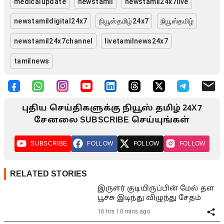
medicalupdate
newstamil
newstamil24x7live
newstamildigital24x7
நியூஸ்தமிழ்24x7
நியூஸ்தமிழ்
newstamil24x7channel
livetamilnews24x7
tamilnews
புதிய செய்திகளுக்கு நியூஸ் தமிழ் 24X7
சேனலை SUBSCRIBE செய்யுங்கள்
SUBSCRIBE
FOLLOW
FOLLOW
FOLLOW
RELATED STORIES
இருளர் குடியிருப்பின் மேல் தள
பூச்சு இடிந்து விழுந்து சேதம்
16 hrs 10 mins ago