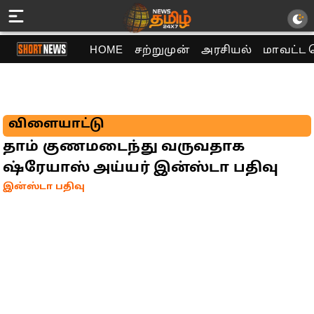
HOME
சற்றுமுன்
அரசியல்
மாவட்ட 
விளையாட்டு
தாம் குணமடைந்து வருவதாக
ஷ்ரேயாஸ் அய்யர் இன்ஸ்டா பதிவு
இன்ஸ்டா பதிவு