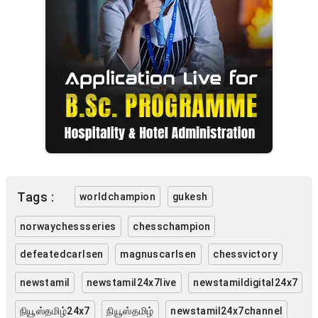
Tags :
worldchampion
gukesh
norwaychessseries
chesschampion
defeatedcarlsen
magnuscarlsen
chessvictory
newstamil
newstamil24x7live
newstamildigital24x7
நியூஸ்தமிழ்24x7
நியூஸ்தமிழ்
newstamil24x7channel