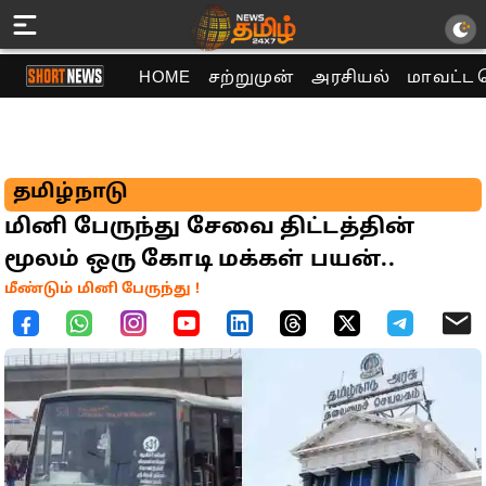
HOME
சற்றுமுன்
அரசியல்
மாவட்ட 
தமிழ்நாடு
மினி பேருந்து சேவை திட்டத்தின்
மூலம் ஒரு கோடி மக்கள் பயன்..
மீண்டும் மினி பேருந்து !