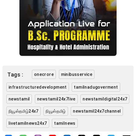
Tags :
onecrore
minibusservice
infrastructuredevelopment
tamilnadugoverment
newstamil
newstamil24x7live
newstamildigital24x7
நியூஸ்தமிழ்24x7
நியூஸ்தமிழ்
newstamil24x7channel
livetamilnews24x7
tamilnews