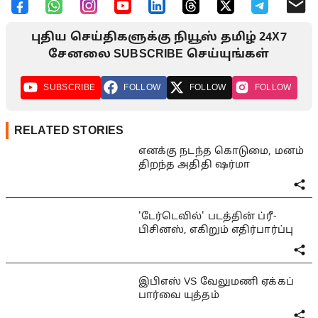
புதிய செய்திகளுக்கு நியூஸ் தமிழ் 24X7
சேனலை SUBSCRIBE செய்யுங்கள்
SUBSCRIBE
FOLLOW
FOLLOW
FOLLOW
RELATED STORIES
எனக்கு நடந்த கொடுமை, மனம்
திறந்த அதிதி ஷர்மா
'டேர்டெவில்' படத்தின் ப்ரீ-
பிசினஸ், எகிறும் எதிர்பார்ப்பு
இபிஎஸ் VS வேலுமணி ஏக்கப்
பார்வை யுத்தம்