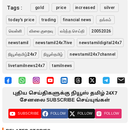
Tags :
gold
price
increased
silver
today's price
trading
financial news
தங்கம்
வெள்ளி
விலை குறைவு
வர்த்த செய்தி
20052026
newstamil
newstamil24x7live
newstamildigital24x7
நியூஸ்தமிழ்24x7
நியூஸ்தமிழ்
newstamil24x7channel
livetamilnews24x7
tamilnews
புதிய செய்திகளுக்கு நியூஸ் தமிழ் 24X7
சேனலை SUBSCRIBE செய்யுங்கள்
SUBSCRIBE
FOLLOW
FOLLOW
FOLLOW