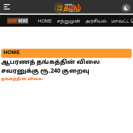
HOME
சற்றுமுன்
அரசியல்
மாவட்ட 
HOME
ஆபரணத் தங்கத்தின் விலை
சவரனுக்கு ரூ.240 குறைவு
தங்கத்தின் விலை