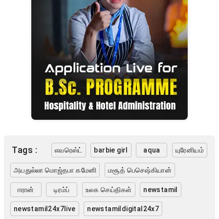
Tags :
எவரெஸ்ட்
barbie girl
aqua
யுரேனியம்
அயதுல்லா மொஜ்தபா கமேனி
மசூத் பெசெஷ்கியான்
ஈரான்
டிரம்ப்
உலக செய்திகள்
newstamil
newstamil24x7live
newstamildigital24x7