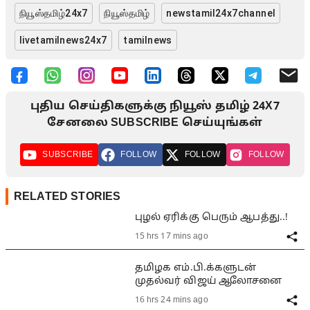
நியூஸ்தமிழ்24x7
நியூஸ்தமிழ்
newstamil24x7channel
livetamilnews24x7
tamilnews
புதிய செய்திகளுக்கு நியூஸ் தமிழ் 24X7
சேனலை SUBSCRIBE செய்யுங்கள்
SUBSCRIBE
FOLLOW
FOLLOW
FOLLOW
RELATED STORIES
புழல் ஏரிக்கு பெரும் ஆபத்து..!
15 hrs 17 mins ago
தமிழக எம்.பி.க்களுடன்
முதல்வர் விஜய் ஆலோசனை
16 hrs 24 mins ago