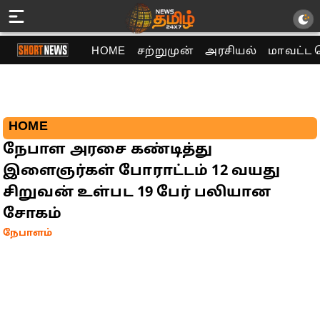
HOME
சற்றுமுன்
அரசியல்
மாவட்ட 
HOME
நேபாள அரசை கண்டித்து
இளைஞர்கள் போராட்டம் 12 வயது
சிறுவன் உள்பட 19 பேர் பலியான
சோகம்
நேபாளம்