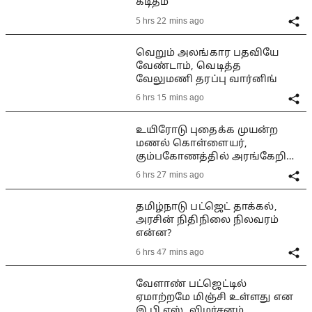
கடிதம்
5 hrs 22 mins ago
வெறும் அலங்கார பதவியே
வேண்டாம், வெடித்த
வேலுமணி தரப்பு வார்னிங்
6 hrs 15 mins ago
உயிரோடு புதைக்க முயன்ற
மணல் கொள்ளையர்,
கும்பகோணத்தில் அரங்கேறிய
பயங்கரம்
6 hrs 27 mins ago
தமிழ்நாடு பட்ஜெட் தாக்கல்,
அரசின் நிதிநிலை நிலவரம்
என்ன?
6 hrs 47 mins ago
வேளாண் பட்ஜெட்டில்
ஏமாற்றமே மிஞ்சி உள்ளது என
இ.பி.எஸ். விமர்சனம்