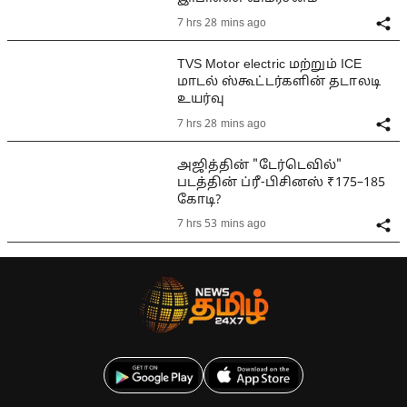
7 hrs 28 mins ago
TVS Motor electric மற்றும் ICE
மாடல் ஸ்கூட்டர்களின் தடாலடி
உயர்வு
7 hrs 28 mins ago
அஜித்தின் "டேர்டெவில்"
படத்தின் ப்ரீ-பிசினஸ் ₹175–185
கோடி?
7 hrs 53 mins ago