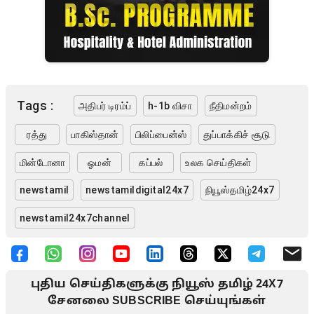
Tags :
அதிபர் டிரம்ப்
h-1b விசா
நீதிமன்றம்
ரத்து
பாகிஸ்தான்
பிலிப்பைன்ஸ்
துப்பாக்கிச் சூடு
மின்டோனா
ஓமன்
கப்பல்
உலக செய்திகள்
newstamil
newstamildigital24x7
நியூஸ்தமிழ்24x7
newstamil24x7channel
புதிய செய்திகளுக்கு நியூஸ் தமிழ் 24X7
சேனலை SUBSCRIBE செய்யுங்கள்