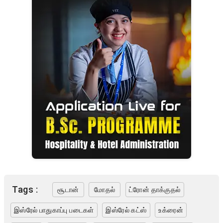
Tags :
சூடான்
மோதல்
ட்ரோன் தாக்குதல்
இஸ்ரேல் பாதுகாப்பு படைகள்
இஸ்ரேல் கட்ஸ்
உக்ரைன்