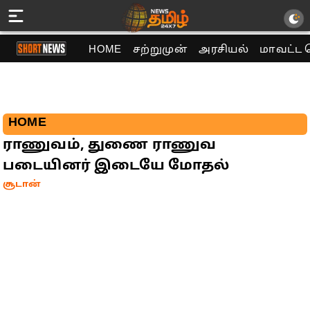
HOME
சற்றுமுன்
அரசியல்
மாவட்ட 
HOME
ராணுவம், துணை ராணுவ
படையினர் இடையே மோதல்
சூடான்