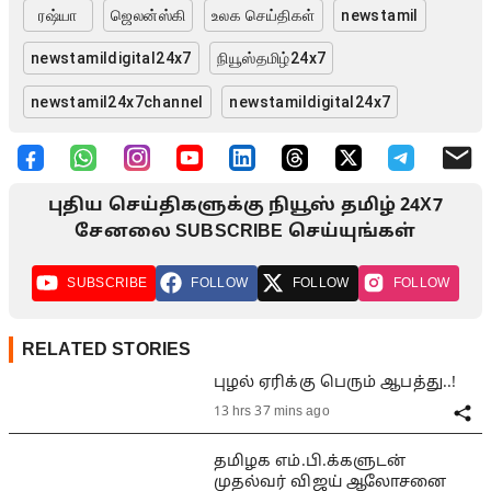
ரஷ்யா
ஜெலன்ஸ்கி
உலக செய்திகள்
newstamil
newstamildigital24x7
நியூஸ்தமிழ்24x7
newstamil24x7channel
newstamildigital24x7
புதிய செய்திகளுக்கு நியூஸ் தமிழ் 24X7
சேனலை SUBSCRIBE செய்யுங்கள்
SUBSCRIBE
FOLLOW
FOLLOW
FOLLOW
RELATED STORIES
புழல் ஏரிக்கு பெரும் ஆபத்து..!
13 hrs 37 mins ago
தமிழக எம்.பி.க்களுடன்
முதல்வர் விஜய் ஆலோசனை