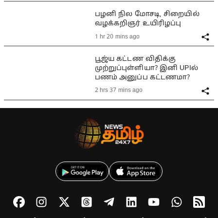
பழனி நில மோசடி, சிறையில்
வழக்கறிஞர் உயிரிழப்பு
1 hr 20 mins ago
பூஜ்ய கட்டண விதிக்கு
முற்றுப்புள்ளியா? இனி UPIல்
பணம் அனுப்ப கட்டணமா?
2 hrs 37 mins ago