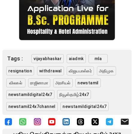
Tags :
vijayabhaskar
aiadmk
mla
resignation
withdrawal
விஜயபாஸ்கர்
அதிமுக
விலகல்
ராஜினாமா
அரசியல்
newstamil
newstamildigital24x7
நியூஸ்தமிழ்24x7
newstamil24x7channel
newstamildigital24x7