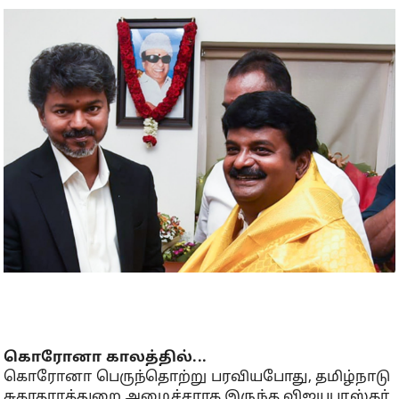
கொரோனா காலத்தில்...
கொரோனா பெருந்தொற்று பரவியபோது, தமிழ்நாடு
சுகாதாரத்துறை அமைச்சராக இருந்த விஜயபாஸ்கர்,