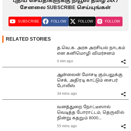
புதிய செய்திகளுக்கு நியூஸ் தமிழ் 24X7
சேனலை SUBSCRIBE செய்யுங்கள்
SUBSCRIBE
FOLLOW
FOLLOW
FOLLOW
RELATED STORIES
த.வெ.க. அரசு அரசியல் நாடகம்
என கனிமொழி விமர்சனம்
0 min ago
ஆன்லைன் மோசடி கும்பலுக்கு
செக், அதிரடி காட்டும் சைபர்
போலீஸ்
34 mins ago
வனத்துறை நோட்டீஸால்
வெடித்த போராட்டம், தெருவில்
நின்று கதறும் 8000
குடும்பங்கள்
55 mins ago