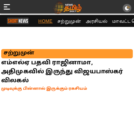
HOME
சற்றுமுன்
அரசியல்
மாவட்ட 
சற்றுமுன்
எம்எல்ஏ பதவி ராஜினாமா,
அதிமுகவில் இருந்து விஜயபாஸ்கர்
விலகல்
முடிவுக்கு பின்னால் இருக்கும் ரகசியம்