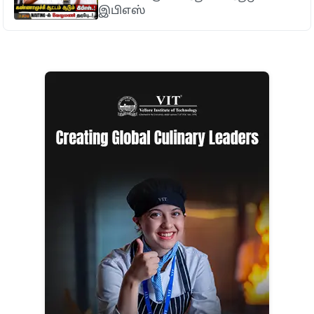
இபிஎஸ்