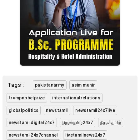
Tags :
pakistanarmy
asim munir
trumpnobelprize
internationalrelations
globalpolitics
newstamil
newstamil24x7live
newstamildigital24x7
நியூஸ்தமிழ்24x7
நியூஸ்தமிழ்
newstamil24x7channel
livetamilnews24x7