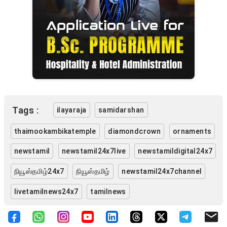
Tags :
ilayaraja
samidarshan
thaimookambikatemple
diamondcrown
ornaments
newstamil
newstamil24x7live
newstamildigital24x7
நியூஸ்தமிழ்24x7
நியூஸ்தமிழ்
newstamil24x7channel
livetamilnews24x7
tamilnews