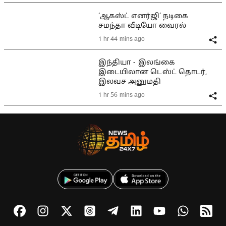
‘ஆகஸ்ட் எனர்ஜி’ நடிகை
சமந்தா வீடியோ வைரல்
1 hr 44 mins ago
இந்தியா - இலங்கை
இடையிலான டெஸ்ட் தொடர்,
இலவச அனுமதி
1 hr 56 mins ago