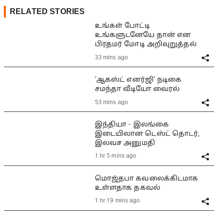
RELATED STORIES
உங்கள் போட்டி
உங்களுடனேயே தான் என
பிரதமர் மோடி அறிவுறுத்தல்
33 mins ago
‘ஆகஸ்ட் எனர்ஜி’ நடிகை
சமந்தா வீடியோ வைரல்
53 mins ago
இந்தியா - இலங்கை
இடையிலான டெஸ்ட் தொடர்,
இலவச அனுமதி
1 hr 5 mins ago
மொஜ்தபா கவலைக்கிடமாக
உள்ளதாக தகவல்
1 hr 19 mins ago