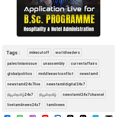
Tags :
mikecutoff
worldleaders
palestinianissue
unassembly
currentaffairs
globalpolitics
middleeastconflict
newstamil
newstamil24x7live
newstamildigital24x7
நியூஸ்தமிழ்24x7
நியூஸ்தமிழ்
newstamil24x7channel
livetamilnews24x7
tamilnews