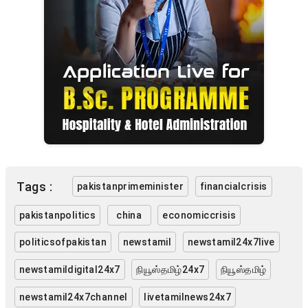
Tags :
pakistanprimeminister
financialcrisis
pakistanpolitics
china
economiccrisis
politicsofpakistan
newstamil
newstamil24x7live
newstamildigital24x7
நியூஸ்தமிழ்24x7
நியூஸ்தமிழ்
newstamil24x7channel
livetamilnews24x7