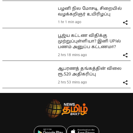
பழனி நில மோசடி, சிறையில்
வழக்கறிஞர் உயிரிழப்பு
1 hr 1 min ago
பூஜ்ய கட்டண விதிக்கு
முற்றுப்புள்ளியா? இனி UPIல்
பணம் அனுப்ப கட்டணமா?
2 hrs 18 mins ago
ஆபரணத் தங்கத்தின் விலை
ரூ.520 அதிகரிப்பு
2 hrs 53 mins ago