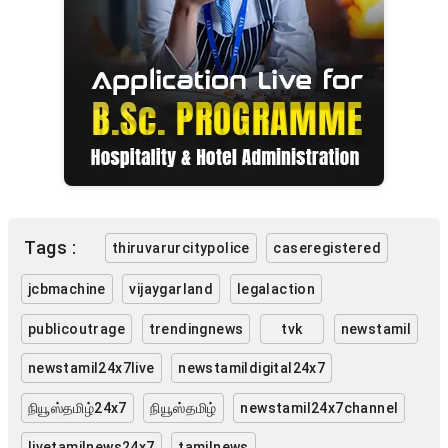
Tags :
thiruvarurcitypolice
caseregistered
jcbmachine
vijaygarland
legalaction
publicoutrage
trendingnews
tvk
newstamil
newstamil24x7live
newstamildigital24x7
நியூஸ்தமிழ்24x7
நியூஸ்தமிழ்
newstamil24x7channel
livetamilnews24x7
tamilnews