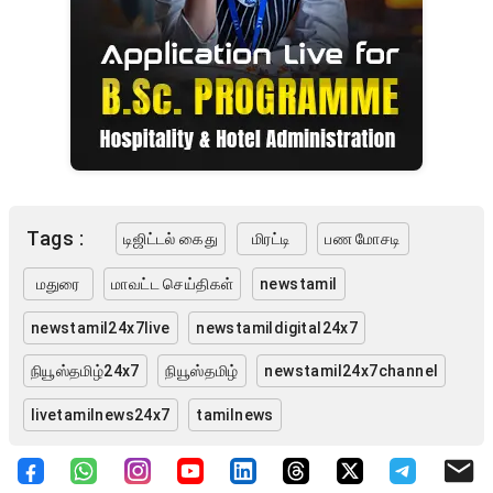
Tags :
டிஜிட்டல் கைது
மிரட்டி
பண மோசடி
மதுரை
மாவட்ட செய்திகள்
newstamil
newstamil24x7live
newstamildigital24x7
நியூஸ்தமிழ்24x7
நியூஸ்தமிழ்
newstamil24x7channel
livetamilnews24x7
tamilnews