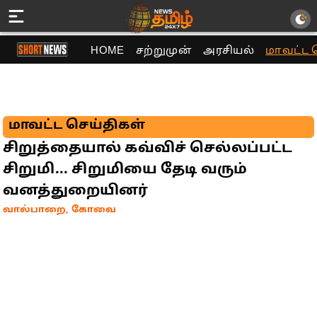
HOME
சற்றுமுன்
அரசியல்
மாவட்ட 
மாவட்ட செய்திகள்
சிறுத்தையால் கவ்விச் செல்லப்பட்ட
சிறுமி... சிறுமியை தேடி வரும்
வனத்துறையினர்
வால்பாறை, கோவை