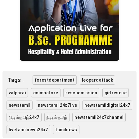
Tags :
forestdepartment
leopardattack
valparai
coimbatore
rescuemission
girlrescue
newstamil
newstamil24x7live
newstamildigital24x7
நியூஸ்தமிழ்24x7
நியூஸ்தமிழ்
newstamil24x7channel
livetamilnews24x7
tamilnews