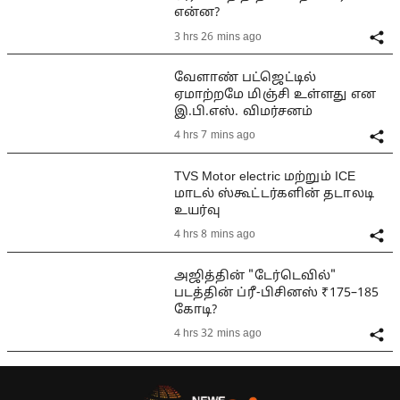
என்ன?
3 hrs 26 mins ago
வேளாண் பட்ஜெட்டில்
ஏமாற்றமே மிஞ்சி உள்ளது என
இ.பி.எஸ். விமர்சனம்
4 hrs 7 mins ago
TVS Motor electric மற்றும் ICE
மாடல் ஸ்கூட்டர்களின் தடாலடி
உயர்வு
4 hrs 8 mins ago
அஜித்தின் "டேர்டெவில்"
படத்தின் ப்ரீ-பிசினஸ் ₹175–185
கோடி?
4 hrs 32 mins ago