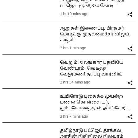
27 துறைகளுக்கான மொத்த
பட்ஜெட் ரூ.58,374 கோடி
1 hr 10 mins ago
ஆறுகள் இணைப்பு, பிரதமர்
மோடிக்கு முதலமைச்சர் விஜய்
கடிதம்
2 hrs 1 min ago
வெறும் அலங்கார பதவியே
வேண்டாம், வெடித்த
வேலுமணி தரப்பு வார்னிங்
2 hrs 54 mins ago
உயிரோடு புதைக்க முயன்ற
மணல் கொள்ளையர்,
கும்பகோணத்தில் அரங்கேறிய
பயங்கரம்
3 hrs 7 mins ago
தமிழ்நாடு பட்ஜெட் தாக்கல்,
அரசின் நிதிநிலை நிலவரம்