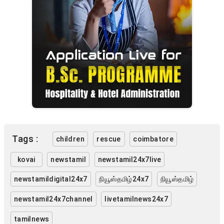
Tags :
children
rescue
coimbatore
kovai
newstamil
newstamil24x7live
newstamildigital24x7
நியூஸ்தமிழ்24x7
நியூஸ்தமிழ்
newstamil24x7channel
livetamilnews24x7
tamilnews