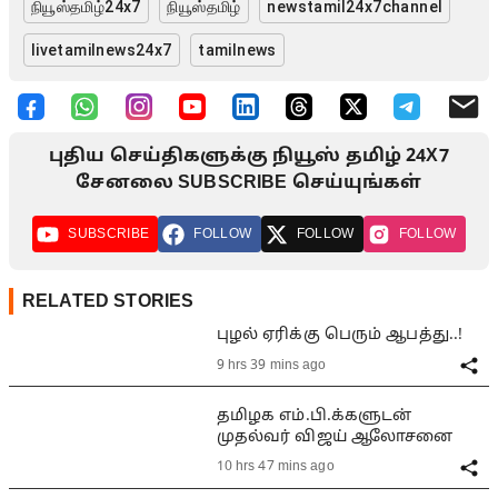
நியூஸ்தமிழ்24x7
நியூஸ்தமிழ்
newstamil24x7channel
livetamilnews24x7
tamilnews
புதிய செய்திகளுக்கு நியூஸ் தமிழ் 24X7
சேனலை SUBSCRIBE செய்யுங்கள்
SUBSCRIBE
FOLLOW
FOLLOW
FOLLOW
RELATED STORIES
புழல் ஏரிக்கு பெரும் ஆபத்து..!
9 hrs 39 mins ago
தமிழக எம்.பி.க்களுடன்
முதல்வர் விஜய் ஆலோசனை
10 hrs 47 mins ago