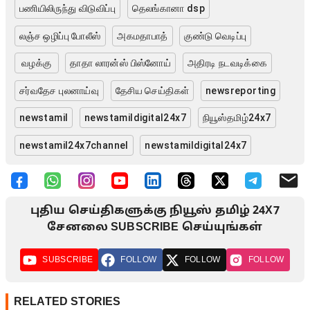
பணியிலிருந்து விடுவிப்பு
தெலங்கானா dsp
லஞ்ச ஒழிப்பு போலீஸ்
அகமதாபாத்
குண்டு வெடிப்பு
வழக்கு
தாதா லாரன்ஸ் பிஸ்னோய்
அதிரடி நடவடிக்கை
சர்வதேச புலனாய்வு
தேசிய செய்திகள்
newsreporting
newstamil
newstamildigital24x7
நியூஸ்தமிழ்24x7
newstamil24x7channel
newstamildigital24x7
புதிய செய்திகளுக்கு நியூஸ் தமிழ் 24X7
சேனலை SUBSCRIBE செய்யுங்கள்
SUBSCRIBE
FOLLOW
FOLLOW
FOLLOW
RELATED STORIES