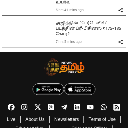
உயர்வு
6 hrs 41 mins ago
அஜித்தின் "டேர்டெவில்"
படத்தின் ப்ரீ-பிசினஸ் ₹175–185
கோடி?
7 hrs 5 mins ago
Live
About Us
Newsletters
Terms of Use