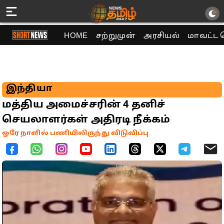
HOME
சற்றுமுன்
அரசியல்
மாவட்ட 
இந்தியா
மத்திய அமைச்சரின் 4 தனிச்
செயலாளர்கள் அதிரடி நீக்கம்
ஒரே நாளில் பணியிலிருந்து விடுவிப்பு