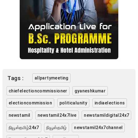
Tags :
allpartymeeting
chiefelectioncommissioner
gyaneshkumar
electioncommission
politicalunity
indiaelections
newstamil
newstamil24x7live
newstamildigital24x7
நியூஸ்தமிழ்24x7
நியூஸ்தமிழ்
newstamil24x7channel