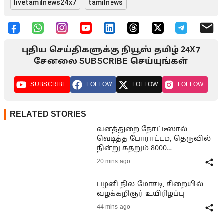
livetamilnews24x7
tamilnews
புதிய செய்திகளுக்கு நியூஸ் தமிழ் 24X7
சேனலை SUBSCRIBE செய்யுங்கள்
SUBSCRIBE
FOLLOW
FOLLOW
FOLLOW
RELATED STORIES
வனத்துறை நோட்டீஸால்
வெடித்த போராட்டம், தெருவில்
நின்று கதறும் 8000
குடும்பங்கள்
20 mins ago
பழனி நில மோசடி, சிறையில்
வழக்கறிஞர் உயிரிழப்பு
44 mins ago