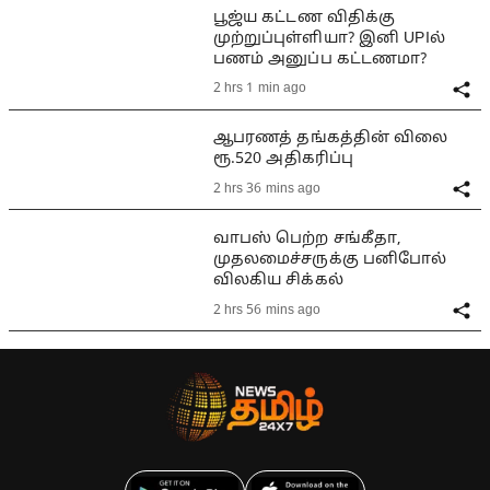
பூஜ்ய கட்டண விதிக்கு
முற்றுப்புள்ளியா? இனி UPIல்
பணம் அனுப்ப கட்டணமா?
2 hrs 1 min ago
ஆபரணத் தங்கத்தின் விலை
ரூ.520 அதிகரிப்பு
2 hrs 36 mins ago
வாபஸ் பெற்ற சங்கீதா,
முதலமைச்சருக்கு பனிபோல்
விலகிய சிக்கல்
2 hrs 56 mins ago