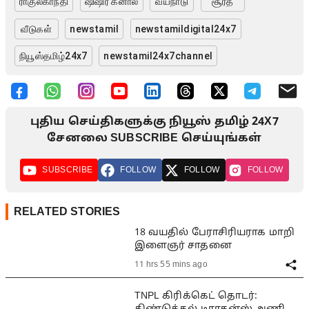
ராகுல்காந்தி
ஷிஷிர் கனால்
வயநாடு
சூரத்
வீடுகள்
newstamil
newstamildigital24x7
நியூஸ்தமிழ்24x7
newstamil24x7channel
புதிய செய்திகளுக்கு நியூஸ் தமிழ் 24X7
சேனலை SUBSCRIBE செய்யுங்கள்
SUBSCRIBE
FOLLOW
FOLLOW
FOLLOW
RELATED STORIES
18 வயதில் பேராசிரியராக மாறி
இளைஞர் சாதனை
11 hrs 55 mins ago
TNPL கிரிக்கெட் தொடர்: