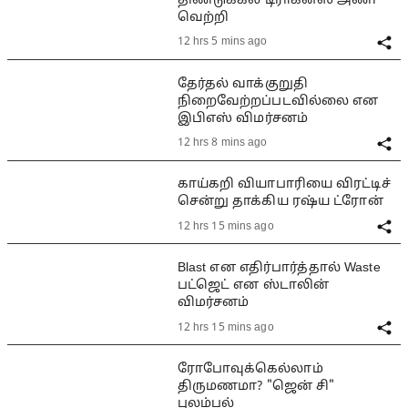
திண்டுக்கல் டிராகன்ஸ் அணி
வெற்றி
12 hrs 5 mins ago
தேர்தல் வாக்குறுதி
நிறைவேற்றப்படவில்லை என
இபிஎஸ் விமர்சனம்
12 hrs 8 mins ago
காய்கறி வியாபாரியை விரட்டிச்
சென்று தாக்கிய ரஷ்ய ட்ரோன்
12 hrs 15 mins ago
Blast என எதிர்பார்த்தால் Waste
பட்ஜெட் என ஸ்டாலின்
விமர்சனம்
12 hrs 15 mins ago
ரோபோவுக்கெல்லாம்
திருமணமா? "ஜென் சி"
புலம்பல்