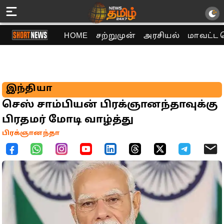
HOME
சற்றுமுன்
அரசியல்
மாவட்ட 
இந்தியா
செஸ் சாம்பியன் பிரக்ஞானந்தாவுக்கு
பிரதமர் மோடி வாழ்த்து
பிரக்ஞானந்தா