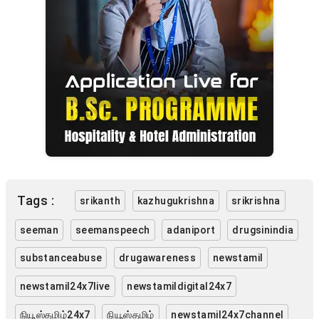
Tags :
srikanth
kazhugukrishna
srikrishna
seeman
seemanspeech
adaniport
drugsinindia
substanceabuse
drugawareness
newstamil
newstamil24x7live
newstamildigital24x7
நியூஸ்தமிழ்24x7
நியூஸ்தமிழ்
newstamil24x7channel