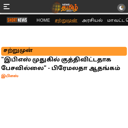
HOME
சற்றுமுன்
அரசியல்
மாவட்ட 
சற்றுமுன்
"இபிஎஸ் முதுகில் குத்திவிட்டதாக
பேசவில்லை" - பிரேமலதா ஆதங்கம்
இபிஎஸ்