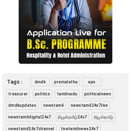
Tags :
dmdk
premalatha
eps
treasurer
politics
tamilnadu
politicalnews
dmdkupdates
newstamil
newstamil24x7live
newstamildigital24x7
நியூஸ்தமிழ்24x7
நியூஸ்தமிழ்
newstamil24x7channel
livetamilnews24x7