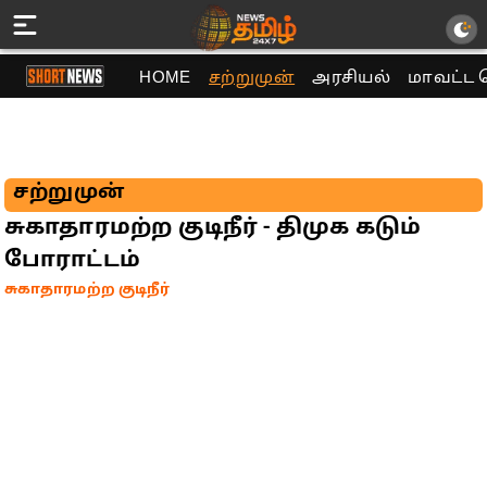
HOME
சற்றுமுன்
அரசியல்
மாவட்ட 
சற்றுமுன்
சுகாதாரமற்ற குடிநீர் - திமுக கடும்
போராட்டம்
சுகாதாரமற்ற குடிநீர்