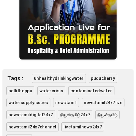
Tags :
unhealthydrinkingwater
puducherry
nellithoppu
watercrisis
contaminatedwater
watersupplyissues
newstamil
newstamil24x7live
newstamildigital24x7
நியூஸ்தமிழ்24x7
நியூஸ்தமிழ்
newstamil24x7channel
livetamilnews24x7