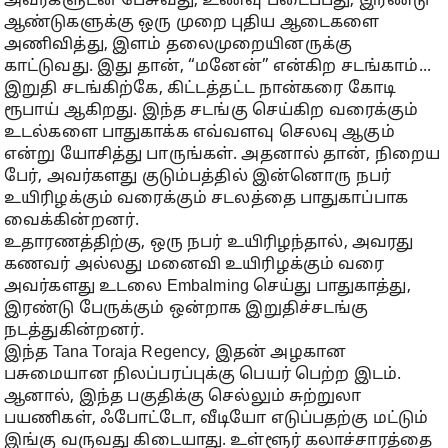
அவர்களுடன் பேசுவது, உணவு படைப்பது, இரண்டு
ஆண்டுகளுக்கு ஒரு முறை புதிய ஆடைகளை
அணிவித்து, இளம் தலைமுறையினருக்கு
காட்டுவது. இது தான், “மனேன்” என்கிற சடங்காம்...
இறுதி சடங்கிற்கே, கிட்டத்தட்ட நான்கரை கோடி
ரூபாய் ஆகிறது. இந்த சடங்கு செய்கிற வரைக்கும்
உடல்களை பாதுகாக்க எவ்வளவு செலவு ஆகும்
என்று யோசித்து பாருங்கள். அதனால் தான், நிறைய
பேர், அவர்களது குடும்பத்தில் இன்னொரு நபர்
உயிரிழக்கும் வரைக்கும் சடலத்தை பாதுகாப்பாக
வைக்கின்றனர்.
உதாரணத்திற்கு, ஒரு நபர் உயிரிழந்தால், அவரது
கணவர் அல்லது மனைவி உயிரிழக்கும் வரை
அவர்களது உடலை Embalming செய்து பாதுகாத்து,
இரண்டு பேருக்கும் ஒன்றாக இறுதிச்சடங்கு
நடத்துகின்றனர்.
இந்த Tana Toraja Regency, இதன் அழகான
பசுமையான நிலப்பரப்புக்கு பெயர் பெற்ற இடம்.
ஆனால், இந்த பகுதிக்கு செல்லும் சுற்றுலா
பயணிகள், ஃபோட்டோ, வீடியோ எடுப்பதற்கு மட்டும்
இங்கு வருவது கிடையாது. உள்ளூர் கலாச்சாரத்தை