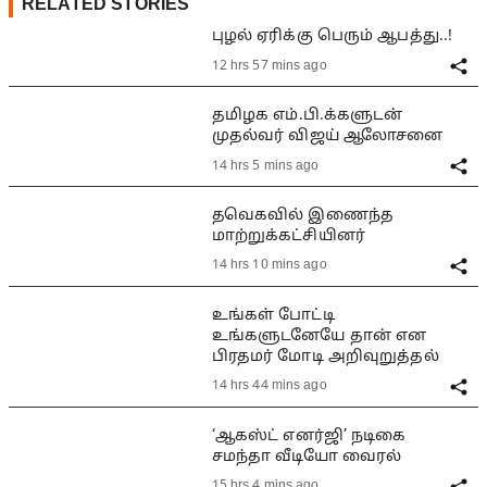
RELATED STORIES
புழல் ஏரிக்கு பெரும் ஆபத்து..!
12 hrs 57 mins ago
தமிழக எம்.பி.க்களுடன்
முதல்வர் விஜய் ஆலோசனை
14 hrs 5 mins ago
தவெகவில் இணைந்த
மாற்றுக்கட்சியினர்
14 hrs 10 mins ago
உங்கள் போட்டி
உங்களுடனேயே தான் என
பிரதமர் மோடி அறிவுறுத்தல்
14 hrs 44 mins ago
‘ஆகஸ்ட் எனர்ஜி’ நடிகை
சமந்தா வீடியோ வைரல்
15 hrs 4 mins ago