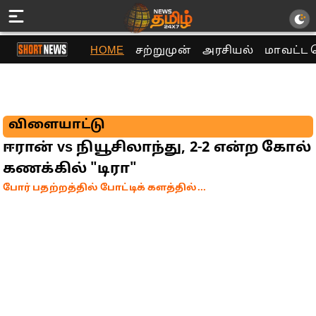
HOME
சற்றுமுன்
அரசியல்
மாவட்ட 
விளையாட்டு
ஈரான் vs நியூசிலாந்து, 2-2 என்ற கோல்
கணக்கில் "டிரா"
போர் பதற்றத்தில் போட்டிக் களத்தில்...