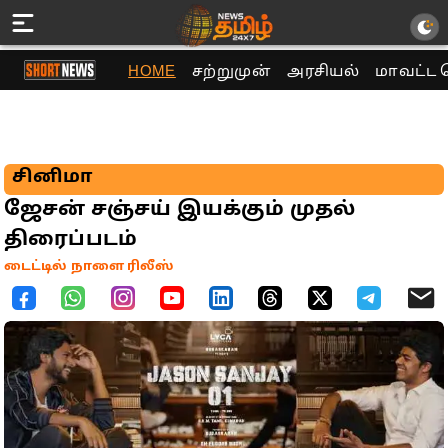
HOME
சற்றுமுன்
அரசியல்
மாவட்ட 
சினிமா
ஜேசன் சஞ்சய் இயக்கும் முதல்
திரைப்படம்
டைட்டில் நாளை ரிலீஸ்