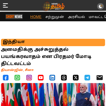
HOME
சற்றுமுன்
அரசியல்
மாவட்ட 
இந்தியா
அமைதிக்கு அச்சுறுத்தல்
பயங்கரவாதம் என பிரதமர் மோடி
திட்டவட்டம்
தியான்ஜின், சீனா