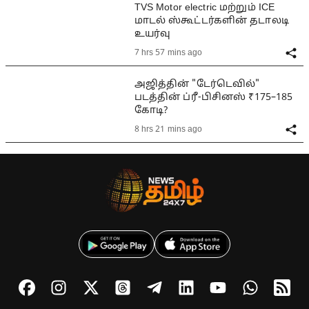
TVS Motor electric மற்றும் ICE
மாடல் ஸ்கூட்டர்களின் தடாலடி
உயர்வு
7 hrs 57 mins ago
அஜித்தின் "டேர்டெவில்"
படத்தின் ப்ரீ-பிசினஸ் ₹175–185
கோடி?
8 hrs 21 mins ago