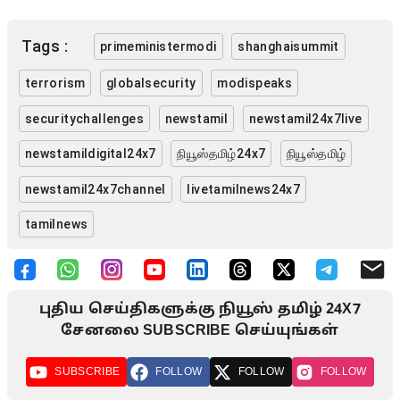
Tags :
primeministermodi
shanghaisummit
terrorism
globalsecurity
modispeaks
securitychallenges
newstamil
newstamil24x7live
newstamildigital24x7
நியூஸ்தமிழ்24x7
நியூஸ்தமிழ்
newstamil24x7channel
livetamilnews24x7
tamilnews
புதிய செய்திகளுக்கு நியூஸ் தமிழ் 24X7
சேனலை SUBSCRIBE செய்யுங்கள்
SUBSCRIBE
FOLLOW
FOLLOW
FOLLOW