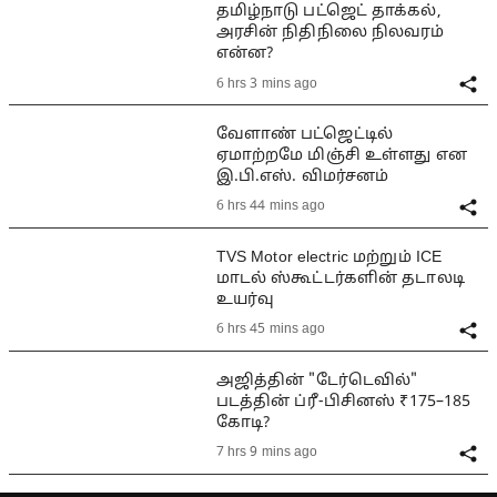
தமிழ்நாடு பட்ஜெட் தாக்கல்,
அரசின் நிதிநிலை நிலவரம்
என்ன?
6 hrs 3 mins ago
வேளாண் பட்ஜெட்டில்
ஏமாற்றமே மிஞ்சி உள்ளது என
இ.பி.எஸ். விமர்சனம்
6 hrs 44 mins ago
TVS Motor electric மற்றும் ICE
மாடல் ஸ்கூட்டர்களின் தடாலடி
உயர்வு
6 hrs 45 mins ago
அஜித்தின் "டேர்டெவில்"
படத்தின் ப்ரீ-பிசினஸ் ₹175–185
கோடி?
7 hrs 9 mins ago