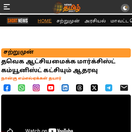
HOME
சற்றுமுன்
அரசியல்
மாவட்ட 
சற்றுமுன்
தவெக ஆட்சியமைக்க மார்க்சிஸ்ட்
கம்யூனிஸ்ட் கட்சியும் ஆதரவு
நான்கு எம்எல்ஏக்கள் தயார்