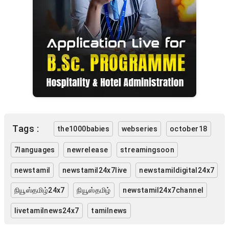
Tags :
the1000babies
webseries
october18
7languages
newrelease
streamingsoon
newstamil
newstamil24x7live
newstamildigital24x7
நியூஸ்தமிழ்24x7
நியூஸ்தமிழ்
newstamil24x7channel
livetamilnews24x7
tamilnews