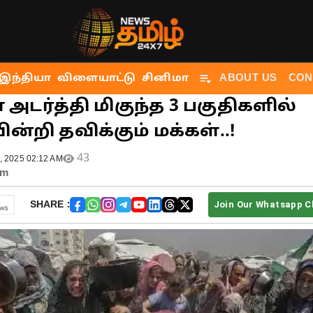
பகுதிகளில் உணவின்றி தவிக்கும் மக்கள்..!
இந்தியா
விளையாட்டு
சினிமா
ABOUT US
CON
 அடர்த்தி மிகுந்த 3 பகுதிகளில்
்றி தவிக்கும் மக்கள்..!
43
8, 2025 02:12 AM
am
SHARE :
Join Our Whatsapp C