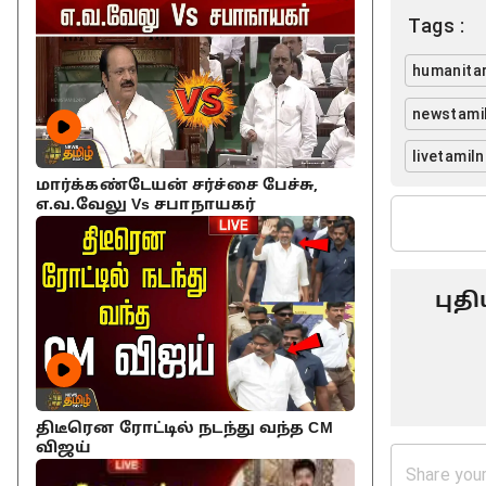
Tags :
humanitar
newstamil
livetamil
மார்க்கண்டேயன் சர்ச்சை பேச்சு,
எ.வ.வேலு Vs சபாநாயகர்
புத
திடீரென ரோட்டில் நடந்து வந்த CM
விஜய்