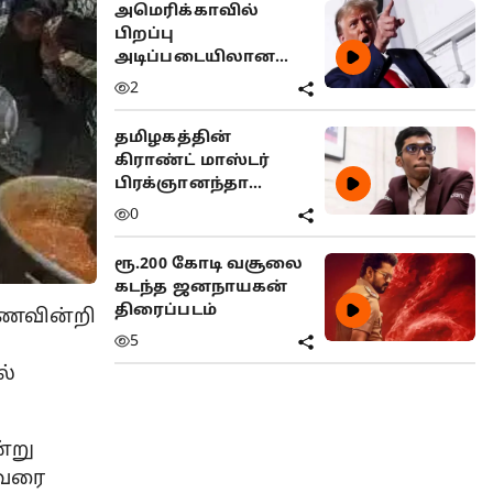
அமெரிக்காவில்
பிறப்பு
அடிப்படையிலான
குடியுரிமைக்கு
2
கட்டுப்பாடு
தமிழகத்தின்
கிராண்ட் மாஸ்டர்
பிரக்ஞானந்தா
சாம்பியன்
0
ரூ.200 கோடி வசூலை
கடந்த ஜனநாயகன்
திரைப்படம்
 உணவின்றி
5
ல்
ன்று
 வரை