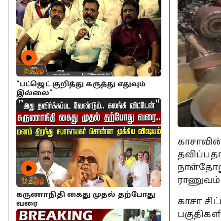
"பட்ஜெட் குறித்து கருத்து எதுவும்
இல்லை"
காசாவின்
தவிப்பத
நாள்தோற
ராணுவம்
கருணாநிதி கைது முதல் தற்போது
காசா சிட
வரை
பகுதிகள