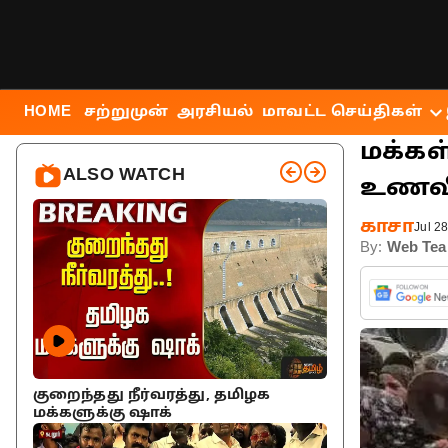
Home
worldnews
மக்கள் அடர்த்தி மிகுந்த 3 
HOME
சற்றுமுன்
அரசியல்
மாவட்ட செய்திகள்
மக்கள்
ALSO WATCH
உணவின
காசா
Jul 2
By:
Web Te
குறைந்தது நீர்வரத்து, தமிழக
மக்களுக்கு ஷாக்