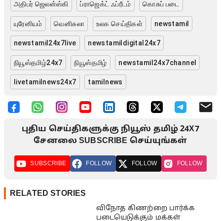
அதிபர் ஜெலன்ஸ்கி
ப்ராஜெக்ட் ஃப்ரீடம்
கொசுப் படை
யுரேனியம்
வெனிசுலா
உலக செய்திகள்
newstamil
newstamil24x7live
newstamildigital24x7
நியூஸ்தமிழ்24x7
நியூஸ்தமிழ்
newstamil24x7channel
livetamilnews24x7
tamilnews
புதிய செய்திகளுக்கு நியூஸ் தமிழ் 24X7
சேனலை SUBSCRIBE செய்யுங்கள்
SUBSCRIBE
FOLLOW
FOLLOW
FOLLOW
RELATED STORIES
விநோத கிணற்றை பார்க்க
படையெடுக்கும் மக்கள்